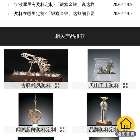
价值高
宁波哪里有奖杯定制?「锻鑫金银」说这样定
2020/11/09
●
制比较好？
奖杯在哪里定制?「锻鑫金银」这些细节要注
2020/11/07
●
意
相关产品推荐
古驿雄风奖杯
天山卫士奖杯
闻鸡起舞奖杯定制
品牌奖杯定制