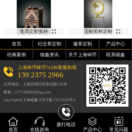
笔筒定制奖杯
贡献奖杯定制
首页
纪念章定制
徽章定制
产品中心
经典案例
锻鑫资讯
关于上海铸币
联系锻鑫
上海铸币铸币7x24h客服热线
139 2375 2966
公司地址：上海市闵行区莘北路518号
邮箱：2775366958@qq.com
copyright@上海锻鑫 沪ICP备17023639号-1
拨打电话
首页
在线咨询
产品中心
常见问题