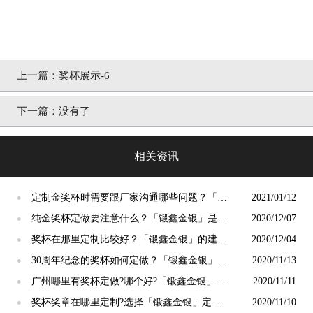
上一篇：奖杯展示-6
下一篇：没有了
相关资讯
定制金奖杯时需要跟厂家沟通哪些问题？「锻
2021/01/12
●
鑫金银」这么说
纯金奖杯定做要注意什么？「锻鑫金银」是这
2020/12/07
●
样回答的
奖杯在那里定制比较好？「锻鑫金银」的建议
2020/12/04
●
是这样
30周年纪念的奖杯如何定做？「锻鑫金银」好
2020/11/13
●
吗？
广州哪里有奖杯定做?哪个好?「锻鑫金银」这
2020/11/11
●
样说
奖杯奖章在哪里定制?选择「锻鑫金银」定制
2020/11/10
●