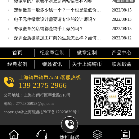
做徽章的厂家会不断更新网站信息和内容
2022/11/17
●
定制徽章一般多少钱一个？一个也是最低价
2022/08/15
●
吗？
电子元件徽章设计需要请专业的设计师吗？
2022/08/13
●
专做徽章的店铺都是纯手工做的吗？
2022/08/13
●
深圳金质徽章加工厂商的生意怎么样？如何拓
2022/08/12
●
展市场？
首页
纪念章定制
徽章定制
产品中心
经典案例
锻鑫资讯
关于上海铸币
联系锻鑫
上海铸币铸币7x24h客服热线
139 2375 2966
公司地址：上海市闵行区莘北路518号
邮箱：2775366958@qq.com
copyright@上海锻鑫 沪ICP备17023639号-1
拨打电话