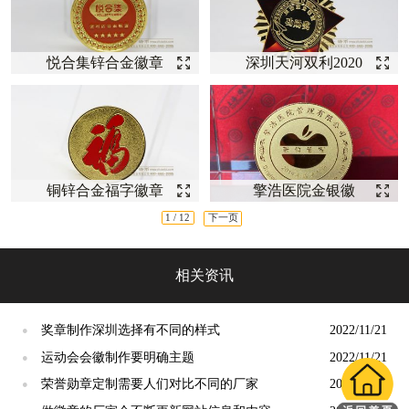
悦合集锌合金徽章
深圳天河双利2020
【徽章定制】
年功勋奖【勋章定
制厂
铜锌合金福字徽章
擎浩医院金银徽
【徽章定制】
章--【徽章定制】
1 / 12
下一页
相关资讯
奖章制作深圳选择有不同的样式
2022/11/21
●
运动会会徽制作要明确主题
2022/11/21
●
荣誉勋章定制需要人们对比不同的厂家
2022/11/17
●