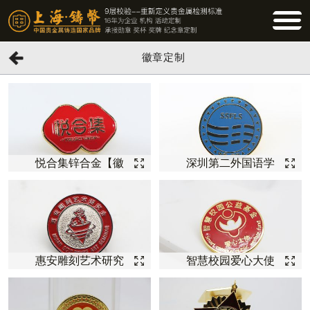
BUTTO
徽章定制
悦合集锌合金【徽
深圳第二外国语学
章定制】
校校庆纪念【徽章
定制】
惠安雕刻艺术研究
智慧校园爱心大使
会活动纪念【徽章
徽章
定制】