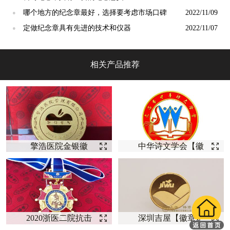
哪个地方的纪念章最好，选择要考虑市场口碑
2022/11/09
●
定做纪念章具有先进的技术和仪器
2022/11/07
●
相关产品推荐
擎浩医院金银徽
中华诗文学会【徽
章--【徽章定制】
章定制】
2020浙医二院抗击
深圳吉屋【徽章定
新冠纪念【荣誉徽
制】