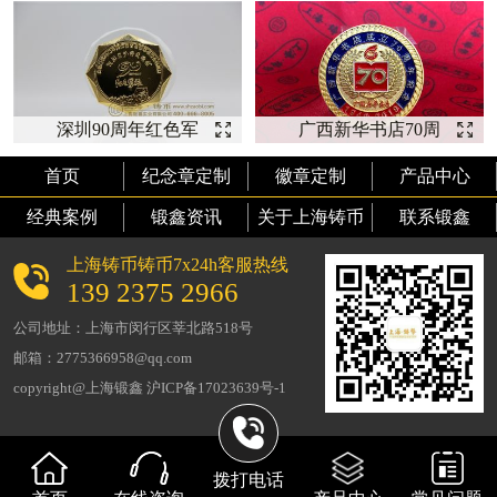
章】
深圳90周年红色军
广西新华书店70周
旅-【徽章定制】
年--【徽章定制】
首页
纪念章定制
徽章定制
产品中心
经典案例
锻鑫资讯
关于上海铸币
联系锻鑫
上海铸币铸币7x24h客服热线
139 2375 2966
公司地址：上海市闵行区莘北路518号
邮箱：2775366958@qq.com
copyright@上海锻鑫 沪ICP备17023639号-1
拨打电话