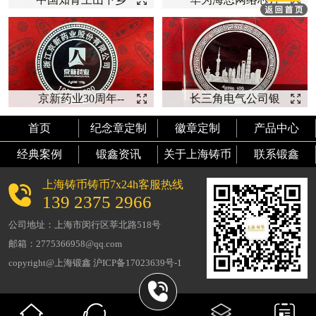
五十周年纪念银币
开发纪念【银币定
【上山下
制】
京新药业30周年--
长三角电气公司银
【银币厂家】
币--【银币定制】
首页
纪念章定制
徽章定制
产品中心
经典案例
锻鑫资讯
关于上海铸币
联系锻鑫
上海铸币铸币7x24h客服热线
139 2375 2966
公司地址：上海市闵行区莘北路518号
邮箱：2775366958@qq.com
copyright@上海锻鑫 沪ICP备17023639号-1