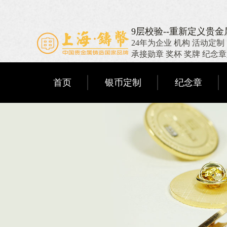
9层校验--重新定义贵
24年为企业 机构 活动定制
承接勋章 奖杯 奖牌 纪念
首页
银币定制
纪念章