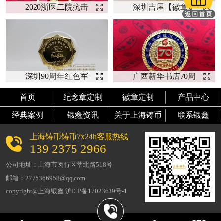
2020浙医二院抗击
深圳吉屋【徽章定
新冠纪念【荣誉徽
制】
章】
深圳90周年红色军
广西新华书店70周
旅-【徽章定制】
年--【徽章定制】
首页
纪念章定制
徽章定制
产品中心
经典案例
锻鑫资讯
关于上海铸币
联系锻鑫
上海铸币铸币7x24h客服热线
139 2375 2966
公司地址：上海市闵行区莘北路518号
邮箱：2775366958@qq.com
copyright@上海锻鑫 沪ICP备17023639号-1