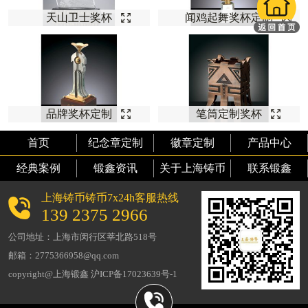
天山卫士奖杯
闻鸡起舞奖杯定制
品牌奖杯定制
笔筒定制奖杯
首页
纪念章定制
徽章定制
产品中心
经典案例
锻鑫资讯
关于上海铸币
联系锻鑫
上海铸币铸币7x24h客服热线
139 2375 2966
公司地址：上海市闵行区莘北路518号
邮箱：2775366958@qq.com
copyright@上海锻鑫 沪ICP备17023639号-1