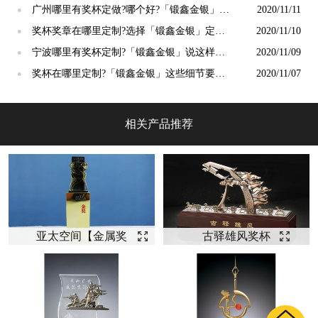
吗？
广州哪里有奖杯定做?哪个好?「锻鑫金银」这
2020/11/11
●
样说
奖杯奖章在哪里定制?选择「锻鑫金银」定制
2020/11/10
●
价值高
宁波哪里有奖杯定制?「锻鑫金银」说这样定
2020/11/09
●
制比较好？
奖杯在哪里定制?「锻鑫金银」这些细节要注
2020/11/07
●
意
相关产品推荐
亚太空间【金属奖
古驿雄风奖杯
杯定制】