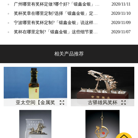
吗？
广州哪里有奖杯定做?哪个好?「锻鑫金银」这
2020/11/11
●
样说
奖杯奖章在哪里定制?选择「锻鑫金银」定制
2020/11/10
●
价值高
宁波哪里有奖杯定制?「锻鑫金银」说这样定
2020/11/09
●
制比较好？
奖杯在哪里定制?「锻鑫金银」这些细节要注
2020/11/07
●
意
相关产品推荐
亚太空间【金属奖
古驿雄风奖杯
杯定制】