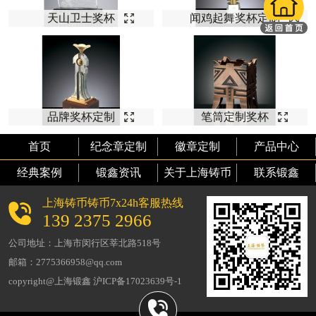
天山卫士奖杯
闻鸡起舞奖杯定制
品牌奖杯定制
笔筒定制奖杯
首页
纪念章定制
徽章定制
产品中心
经典案例
锻鑫资讯
关于上海铸币
联系锻鑫
上海铸币铸币7x24h客服热线
139 2375 2966
公司地址：上海市闵行区莘北路518号
邮箱：2775366958@qq.com
copyright@上海锻鑫 沪ICP备17023639号-1