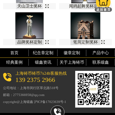
天山卫士奖杯
闻鸡起舞奖杯定制
品牌奖杯定制
笔筒定制奖杯
首页
纪念章定制
徽章定制
产品中心
经典案例
锻鑫资讯
关于上海铸币
联系锻鑫
上海铸币铸币7x24h客服热线
139 2375 2966
公司地址：上海市闵行区莘北路518号
邮箱：2775366958@qq.com
copyright@上海锻鑫 沪ICP备17023639号-1