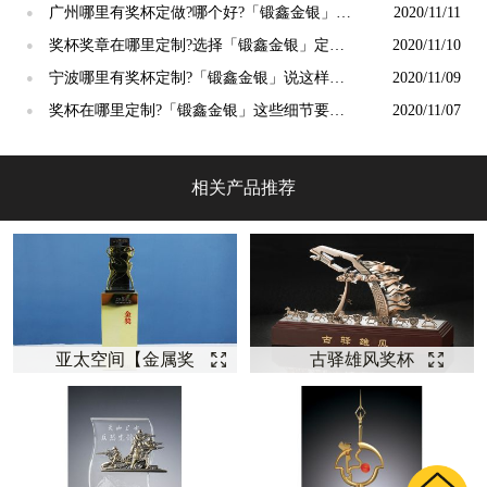
吗？
广州哪里有奖杯定做?哪个好?「锻鑫金银」这
2020/11/11
●
样说
奖杯奖章在哪里定制?选择「锻鑫金银」定制
2020/11/10
●
价值高
宁波哪里有奖杯定制?「锻鑫金银」说这样定
2020/11/09
●
制比较好？
奖杯在哪里定制?「锻鑫金银」这些细节要注
2020/11/07
●
意
相关产品推荐
亚太空间【金属奖
古驿雄风奖杯
杯定制】