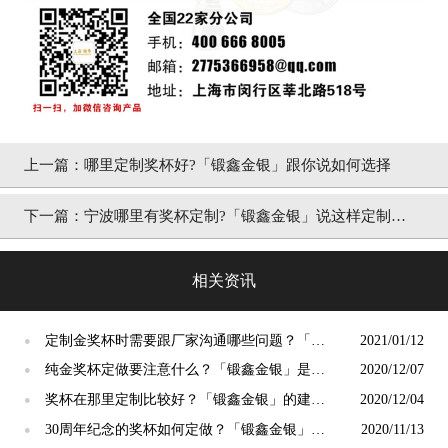
上一篇：
哪里定制奖杯好?「锻鑫金银」跟你说如何选择
下一篇：
宁波哪里有奖杯定制?「锻鑫金银」说这样定制比
较好？
相关资讯
定制金奖杯时需要跟厂家沟通哪些问题？「锻
2021/01/12
●
鑫金银」这么说
纯金奖杯定做要注意什么？「锻鑫金银」是这
2020/12/07
●
样回答的
奖杯在那里定制比较好？「锻鑫金银」的建议
2020/12/04
●
是这样
30周年纪念的奖杯如何定做？「锻鑫金银」好
2020/11/13
●