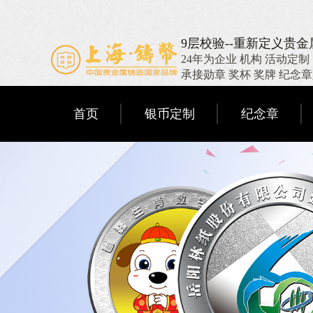
9层校验--重新定义贵
24年为企业 机构 活动定制
承接勋章 奖杯 奖牌 纪念
首页
银币定制
纪念章