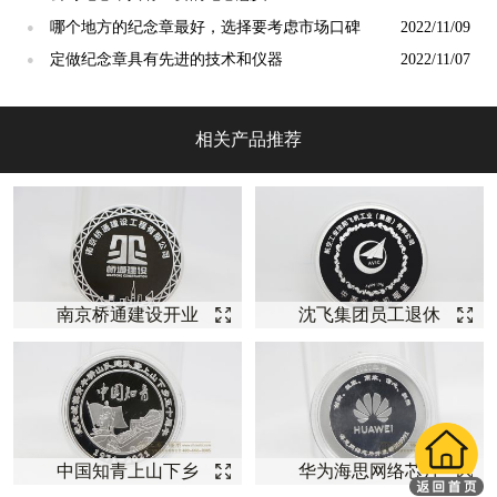
哪个地方的纪念章最好，选择要考虑市场口碑
2022/11/09
●
定做纪念章具有先进的技术和仪器
2022/11/07
●
相关产品推荐
南京桥通建设开业
沈飞集团员工退休
庆典纪念【银币定
纪念【银币定制】
制】
中国知青上山下乡
华为海思网络芯片
五十周年纪念银币
开发纪念【银币定