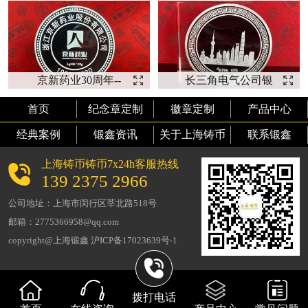
【上山下
制】
京新药业30周年--
长三角电气公司银
【银币厂家】
币--【银币定制】
首页
纪念章定制
徽章定制
产品中心
经典案例
锻鑫资讯
关于上海铸币
联系锻鑫
上海铸币铸币7x24h客服热线
139 2375 2966
公司地址：上海市闵行区莘北路518号
邮箱：2775366958@qq.com
copyright@上海锻鑫 沪ICP备17023639号-1
拨打电话