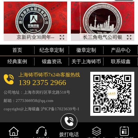
五十周年纪念银币
开发纪念【银币定
【上山下
制】
京新药业30周年--
长三角电气公司银
【银币厂家】
币--【银币定制】
首页
纪念章定制
徽章定制
产品中心
经典案例
锻鑫资讯
关于上海铸币
联系锻鑫
上海铸币铸币7x24h客服热线
139 2375 2966
公司地址：上海市闵行区莘北路518号
邮箱：2775366958@qq.com
copyright@上海锻鑫 沪ICP备17023639号-1
拨打电话