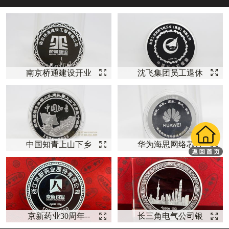
南京桥通建设开业
沈飞集团员工退休
庆典纪念【银币定
纪念【银币定制】
制】
中国知青上山下乡
华为海思网络芯片
五十周年纪念银币
开发纪念【银币定
【上山下
制】
京新药业30周年--
长三角电气公司银
【银币厂家】
币--【银币定制】