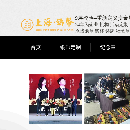
9层校验--重新定义贵
24年为企业 机构 活动定制
承接勋章 奖杯 奖牌 纪念
首页
银币定制
纪念章