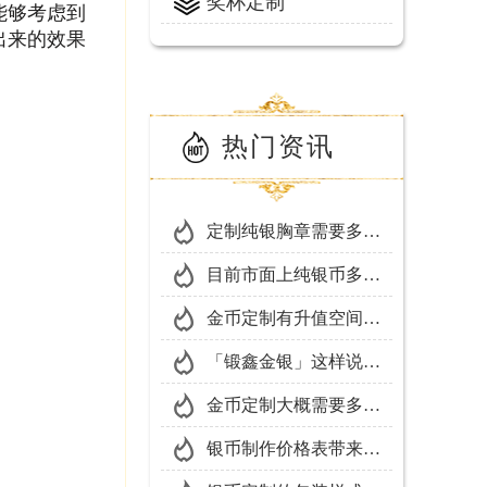
奖杯定制
能够考虑到
出来的效果
热门资讯
定制纯银胸章需要多少
钱？「锻鑫金银」是这
目前市面上纯银币多少
样回答的
钱1克？一起来和「锻
金币定制有升值空间
鑫金银」了解一下吧！
吗？
「锻鑫金银」这样说金
币银币定制的意义
金币定制大概需要多长
时间？
银币制作价格表带来的