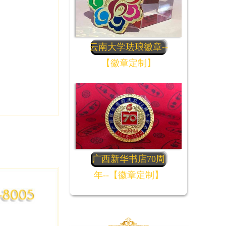
云南大学珐琅徽章--
【徽章定制】
广西新华书店70周
年--【徽章定制】