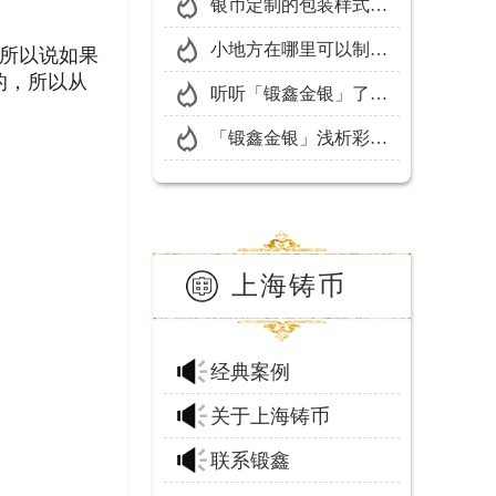
参考价值听听「锻鑫金
银币定制的包装样式该
银」的有关建议
怎么选择？
小地方在哪里可以制作
所以说如果
的，所以从
徽章？「锻鑫金银」的
听听「锻鑫金银」了解
建议是这样
下制造银币生产商如何
「锻鑫金银」浅析彩银
选择？
币市场价格
上海铸币
经典案例
关于上海铸币
联系锻鑫