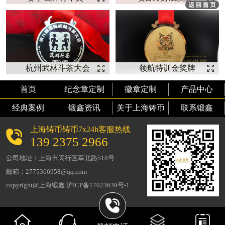
【银牌定制】
【纯银奖牌】
杭州武林斗茶大会
领航特训金奖牌
纯银奖牌 【奖牌
【奖牌定制】
首页
纪念章定制
徽章定制
产品中心
定制】
经典案例
锻鑫资讯
关于上海铸币
联系锻鑫
上海铸币铸币7x24h客服热线
139 2375 2966
公司地址：上海市闵行区莘北路518号
邮箱：2775366958@qq.com
copyright@上海锻鑫 沪ICP备17023639号-1