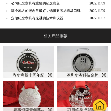
公司纪念章具有重要的纪念意义
2022/11/09
●
哪个地方的纪念章最好，选择要考虑市场口碑
2022/11/09
●
定做纪念章具有先进的技术和仪器
2022/11/07
●
相关产品推荐
彩华商贸十周年纪
深圳华杰科技金牌
念银奖牌纪念【奖
销售奖牌【奖牌定
牌定制】
制】
赛事银牌青年奖--
项目终身成就奖--