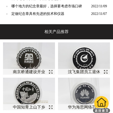
哪个地方的纪念章最好，选择要考虑市场口碑
2022/11/09
●
定做纪念章具有先进的技术和仪器
2022/11/07
●
相关产品推荐
南京桥通建设开业
沈飞集团员工退休
庆典纪念【银币定
纪念【银币定制】
制】
中国知青上山下乡
华为海思网络芯片
五十周年纪念银币
开发纪念【银币定