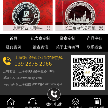
【上山下
制】
京新药业30周年--
长三角电气公司银
【银币厂家】
币--【银币定制】
首页
纪念章定制
徽章定制
产品中心
经典案例
锻鑫资讯
关于上海铸币
联系锻鑫
上海铸币铸币7x24h客服热线
139 2375 2966
公司地址：上海市闵行区莘北路518号
邮箱：2775366958@qq.com
copyright@上海锻鑫 沪ICP备17023639号-1
拨打电话