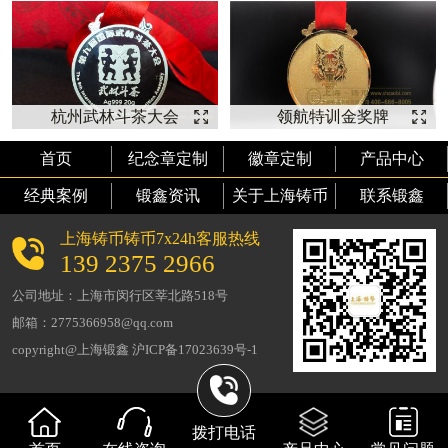
杭州武林斗茶大会
领航特训金奖牌
纯银奖牌 【奖牌
【奖牌定制】
首页
纪念章定制
徽章定制
产品中心
定制】
经典案例
锻鑫资讯
关于上海铸币
联系锻鑫
上海铸币铸币7x24h客服热线
139 2375 2966
公司地址：上海市闵行区莘北路518号
邮箱：2775366958@qq.com
copyright@上海锻鑫 沪ICP备17023639号-1
拨打电话