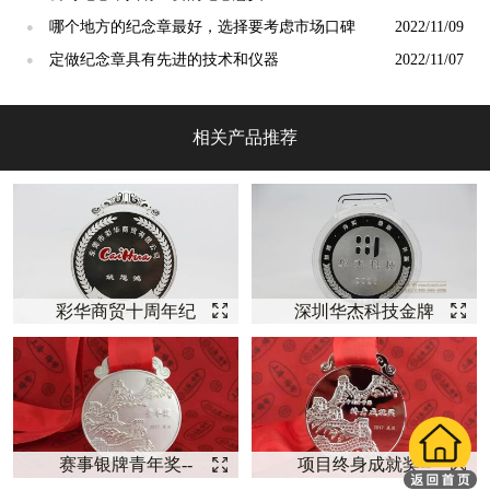
哪个地方的纪念章最好，选择要考虑市场口碑
2022/11/09
●
定做纪念章具有先进的技术和仪器
2022/11/07
●
相关产品推荐
彩华商贸十周年纪
深圳华杰科技金牌
念银奖牌纪念【奖
销售奖牌【奖牌定
牌定制】
制】
赛事银牌青年奖--
项目终身成就奖--
【银牌定制】
【纯银奖牌】