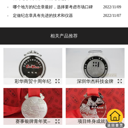
哪个地方的纪念章最好，选择要考虑市场口碑
2022/11/09
●
定做纪念章具有先进的技术和仪器
2022/11/07
●
相关产品推荐
彩华商贸十周年纪
深圳华杰科技金牌
念银奖牌纪念【奖
销售奖牌【奖牌定
牌定制】
制】
赛事银牌青年奖--
项目终身成就奖--
【银牌定制】
【纯银奖牌】