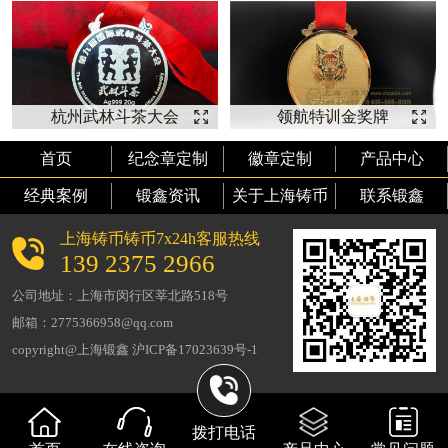
杭州武林斗茶大会
领航特训金奖牌
纯银奖牌 【奖牌
【奖牌定制】
首页
纪念章定制
徽章定制
产品中心
定制】
经典案例
锻鑫资讯
关于上海铸币
联系锻鑫
上海铸币铸币7x24h客服热线
139 2375 2966
公司地址：上海市闵行区莘北路518号
邮箱：2775366958@qq.com
copyright@上海锻鑫 沪ICP备17023639号-1
拨打电话