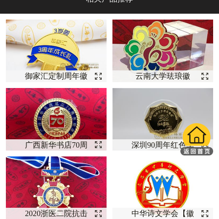
御家汇定制周年徽
云南大学珐琅徽
章
章--【徽章定制】
广西新华书店70周
深圳90周年红色军
年--【徽章定制】
旅-【徽章定制】
2020浙医二院抗击
中华诗文学会【徽