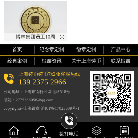
博林集团员工10周
年纪念【金币定
首页
纪念章定制
徽章定制
产品中心
制】
经典案例
锻鑫资讯
关于上海铸币
联系锻鑫
上海铸币铸币7x24h客服热线
139 2375 2966
公司地址：上海市闵行区莘北路518号
邮箱：2775366958@qq.com
copyright@上海锻鑫 沪ICP备17023639号-1
拨打电话