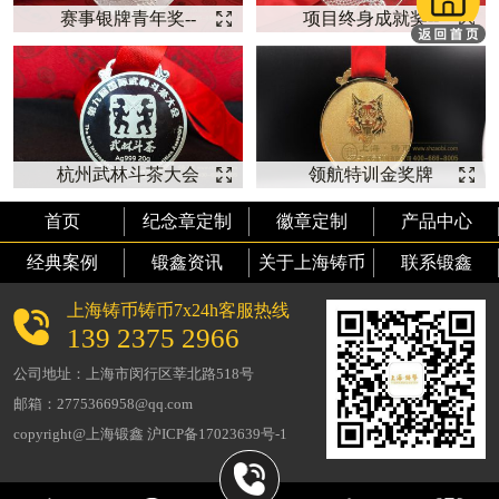
赛事银牌青年奖--
项目终身成就奖--
【银牌定制】
【纯银奖牌】
杭州武林斗茶大会
领航特训金奖牌
纯银奖牌 【奖牌
【奖牌定制】
首页
纪念章定制
徽章定制
产品中心
定制】
经典案例
锻鑫资讯
关于上海铸币
联系锻鑫
上海铸币铸币7x24h客服热线
139 2375 2966
公司地址：上海市闵行区莘北路518号
邮箱：2775366958@qq.com
copyright@上海锻鑫 沪ICP备17023639号-1