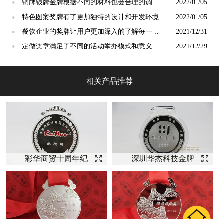
义
铜牌银牌金牌根据不同的材料也会合理的调整
2022/01/05
●
制作方式
特色图案奖牌有了更加独特的设计和开发环境
2022/01/05
●
餐饮企业的奖牌让用户更加深入的了解每一个
2021/12/31
●
餐饮平台
定做奖章满足了不同的活动举办模式和意义
2021/12/29
●
相关产品推荐
彩华商贸十周年纪
深圳华杰科技金牌
念银奖牌纪念【奖
销售奖牌【奖牌定
牌定制】
制】