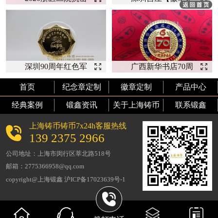
新冠纪念【荣誉徽
制】
章】
深圳90周年红色军
广西新华书店70周
旅-【徽章定制】
年--【徽章定制】
首页
纪念章定制
徽章定制
产品中心
经典案例
锻鑫资讯
关于上海铸币
联系锻鑫
上海铸币铸币7x24h客服热线
139 2375 2966
公司地址：上海市闵行区莘北路518号
邮箱：2775366958@qq.com
copyright@上海锻鑫 沪ICP备17023639号-1