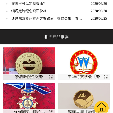
在哪里可以定制银币?
2020/09/20
●
细说定制纪念银币价格
2020/09/20
●
通过东京奥运推迟方案跟着「锻鑫金银」看看
2020/03/25
●
奥运会奖牌成分分析
相关产品推荐
擎浩医院金银徽
中华诗文学会【徽
章--【徽章定制】
章定制】
2020浙医二院抗击
深圳吉屋【徽章定