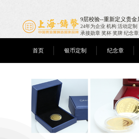
9层校验--重新定义贵
24年为企业 机构 活动定制
承接勋章 奖杯 奖牌 纪念
首页
银币定制
纪念章