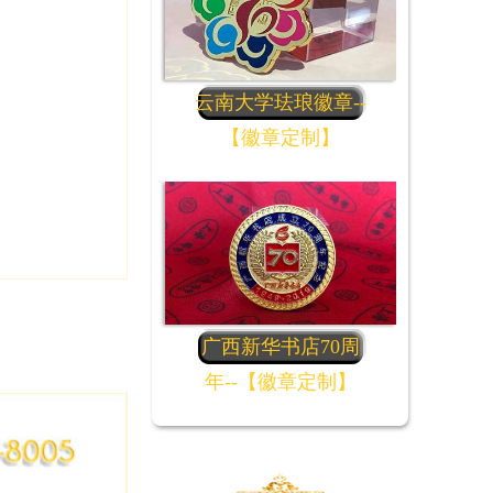
云南大学珐琅徽章--
【徽章定制】
广西新华书店70周
年--【徽章定制】