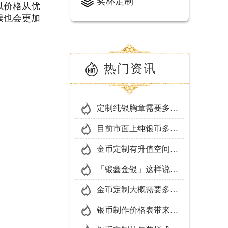
奖杯定制
以价格从优
候也会更加
热门资讯
定制纯银胸章需要多少
钱？「锻鑫金银」是这
目前市面上纯银币多少
样回答的
钱1克？一起来和「锻
金币定制有升值空间
鑫金银」了解一下吧！
吗？
「锻鑫金银」这样说金
币银币定制的意义
金币定制大概需要多长
时间？
银币制作价格表带来的