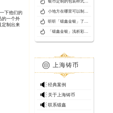
参考价值听听「锻鑫金
银币定制的包装样式该
银」的有关建议
怎么选择？
小地方在哪里可以制作
一下他们的
品的一个外
徽章？「锻鑫金银」的
听听「锻鑫金银」了解
且定制出来
建议是这样
下制造银币生产商如何
「锻鑫金银」浅析彩银
选择？
币市场价格
上海铸币
经典案例
关于上海铸币
联系锻鑫